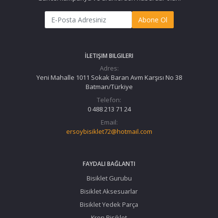
Abone Ol
İLETIŞIM BILGILERI
Adres:
Yeni Mahalle 1011 Sokak Baran Avm Karşısı No 38
Batman/Türkiye
Telefon:
0 488 213 71 24
Email:
ersoybisiklet72@hotmail.com
FAYDALI BAĞLANTI
Bisiklet Gurubu
Bisiklet Aksesuarlar
Bisiklet Yedek Parça
Kron Bisiklet