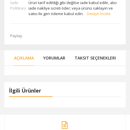
İade
Ürün tarif edildiği gibi değilse iade kabul edilir, alıcı
Politikasi:
iade nakliye ücreti öder; veya ürünü saklayın ve
satıcı ile geri ödeme kabul edin.
Detaylı İncele
Paylaş:
AÇIKLAMA
YORUMLAR
TAKSIT SEÇENEKLERI
İlgili Ürünler